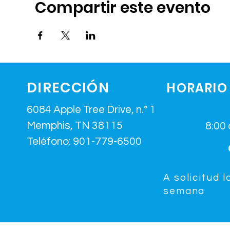
Compartir este evento
DIRECCIÓN
HORARIO 
6084 Apple Tree Drive, n.° 11,
Memphis, TN 38115
8:00 
Teléfono: 901-779-6500
A solicitud l
semana